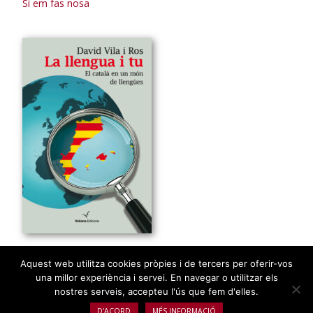
Si em fas nosa
La llengua i tu
Aquest web utilitza cookies pròpies i de tercers per oferir-vos
una millor experiència i servei. En navegar o utilitzar els
nostres serveis, accepteu l'ús que fem d'elles.
Voliana Edicions © 2026 -
Política de privacitat
D'ACORD
MÉS INFORMACIÓ