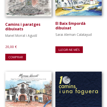
El Baix Empordà
Camins i paratges
dibuixat
dibuixats
Sarai Aleman Calatayud
Manel Morral i Agustí
20,00
€
LLEGIR-NE MÉS
COMPRAR