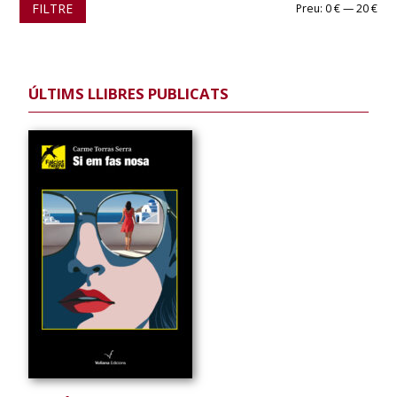
Pre
Pre
FILTRE
Preu:
0 €
—
20 €
mín
màx
ÚLTIMS LLIBRES PUBLICATS