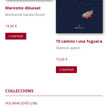
Maresme dibuixat
Montserrat Sanchiz Bosch
19,00
€
COMPRAR
10 camins i una foguera
Diversos autors
15,00
€
COMPRAR
Barra
COL·LECCIONS
lateral
primària
VOLIANA JOVES
(16)