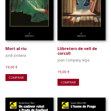
Mort al riu
Llibreters de vell de
corcoll
Jordi Jordana
Joan Company Arpa
19,00
€
19,00
€
COMPRAR
COMPRAR