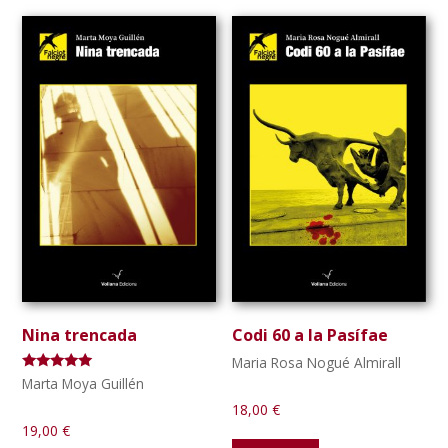
Nina trencada
Codi 60 a la Pasífae
Maria Rosa Nogué Almirall
Puntuat amb
Marta Moya Guillén
5.00
de 5
18,00
€
19,00
€