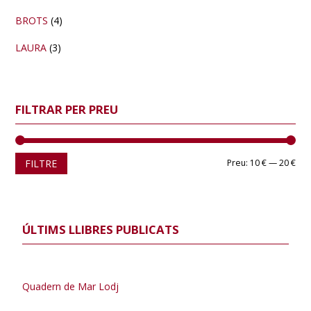
BROTS
(4)
LAURA
(3)
FILTRAR PER PREU
Pre
Pre
FILTRE
Preu:
10 €
—
20 €
mín
màx
ÚLTIMS LLIBRES PUBLICATS
Quadern de Mar Lodj