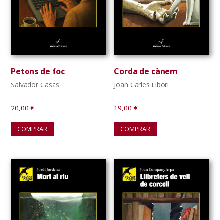
Petons de foc
Corda de cànem
Salvador Casas
Joan Carles Libori
20,00
€
19,00
€
COMPRAR
COMPRAR