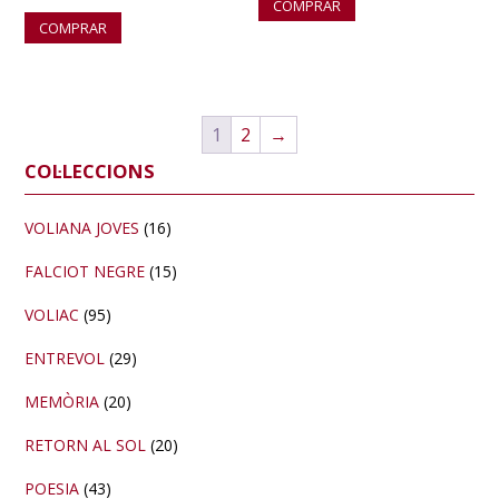
COMPRAR
COMPRAR
1
2
→
Barra
COL·LECCIONS
lateral
primària
VOLIANA JOVES
(16)
FALCIOT NEGRE
(15)
VOLIAC
(95)
ENTREVOL
(29)
MEMÒRIA
(20)
RETORN AL SOL
(20)
POESIA
(43)