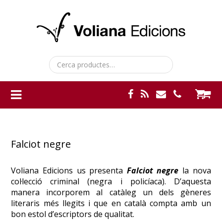
Skip
Skip
Skip
to
to
to
primary
main
primary
navigation
content
sidebar
Cerca:
Falciot negre
Voliana Edicions us presenta
Falciot negre
la nova
col·lecció criminal (negra i policíaca). D’aquesta
manera incorporem al catàleg un dels gèneres
literaris més llegits i que en català compta amb un
bon estol d’escriptors de qualitat.