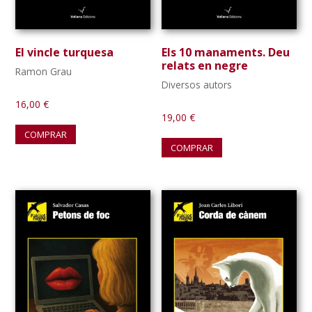
El vincle turquesa
Els 10 manaments. Deu
relats en negre
Ramon Grau
Diversos autors
16,00
€
19,00
€
COMPRAR
COMPRAR