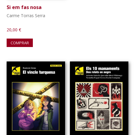
Si em fas nosa
Carme Torras Serra
20,00
€
COMPRAR