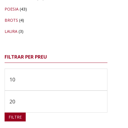
POESIA
(43)
BROTS
(4)
LAURA
(3)
FILTRAR PER PREU
Preu
mínim
Preu
màxim
FILTRE