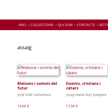
Skip
Skip
Skip
to
to
to
primary
main
primary
navigation
content
sidebar
INICI
COL·LECCIONS
QUI SOM
CONTACTE
BOTI
assaig
Malsons i somnis del
Essenis, cristians i
futur
càtars
Jordi Solé Camardons
Josep Maria Gort Juanpere
19,00
€
17,50
€