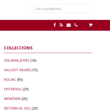
Cerca:
Barra
COL·LECCIONS
lateral
primària
VOLIANA JOVES
(16)
FALCIOT NEGRE
(15)
VOLIAC
(95)
ENTREVOL
(29)
MEMÒRIA
(20)
RETORN AL SOL
(20)