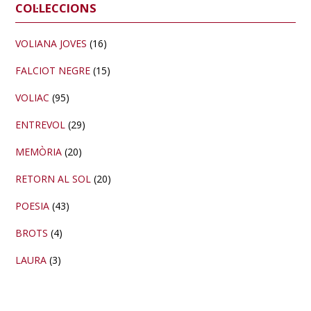
Barra
COL·LECCIONS
lateral
primària
VOLIANA JOVES
(16)
FALCIOT NEGRE
(15)
VOLIAC
(95)
ENTREVOL
(29)
MEMÒRIA
(20)
RETORN AL SOL
(20)
POESIA
(43)
BROTS
(4)
LAURA
(3)