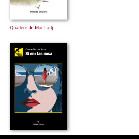
Quadern de Mar Lodj
Si em fas nosa