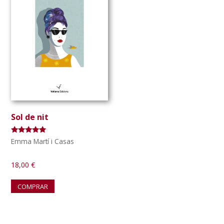
Sol de nit
Puntuat amb
Emma Martí i Casas
5.00
de 5
18,00
€
COMPRAR