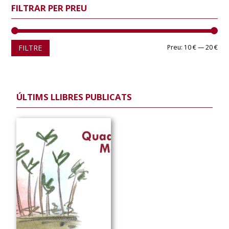
FILTRAR PER PREU
Pre
Pre
FILTRE
Preu:
10 €
—
20 €
mín
màx
ÚLTIMS LLIBRES PUBLICATS