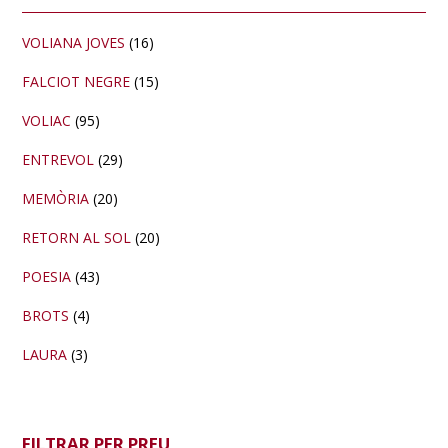
lateral
primària
VOLIANA JOVES
(16)
FALCIOT NEGRE
(15)
VOLIAC
(95)
ENTREVOL
(29)
MEMÒRIA
(20)
RETORN AL SOL
(20)
POESIA
(43)
BROTS
(4)
LAURA
(3)
FILTRAR PER PREU