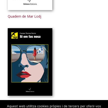
Quadern de Mar Lodj
Si em fas nosa
Aquest web utilitza cookies pròpies i de tercers per oferir-vos