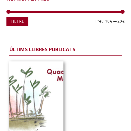
Pre
Pre
FILTRE
Preu:
10 €
—
20 €
mín
màx
ÚLTIMS LLIBRES PUBLICATS