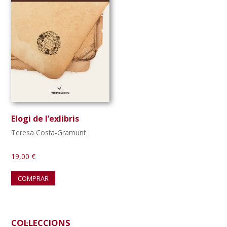
Elogi de l’exlibris
Teresa Costa-Gramunt
19,00
€
COMPRAR
Barra
COL·LECCIONS