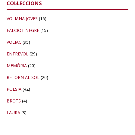
Barra
COL·LECCIONS
lateral
primària
VOLIANA JOVES
(16)
FALCIOT NEGRE
(15)
VOLIAC
(95)
ENTREVOL
(29)
MEMÒRIA
(20)
RETORN AL SOL
(20)
POESIA
(42)
BROTS
(4)
LAURA
(3)