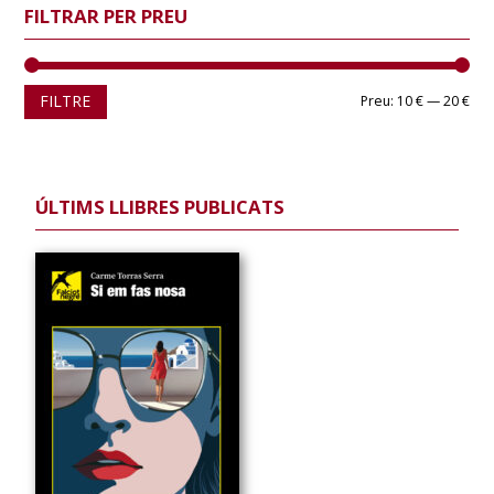
FILTRAR PER PREU
Pre
Pre
FILTRE
Preu:
10 €
—
20 €
mín
màx
ÚLTIMS LLIBRES PUBLICATS