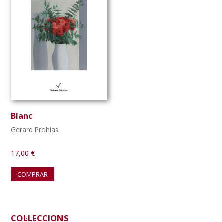
Blanc
Gerard Prohias
17,00
€
COMPRAR
Barra
COL·LECCIONS