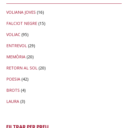
lateral
primària
VOLIANA JOVES
(16)
FALCIOT NEGRE
(15)
VOLIAC
(95)
ENTREVOL
(29)
MEMÒRIA
(20)
RETORN AL SOL
(20)
POESIA
(42)
BROTS
(4)
LAURA
(3)
FILTRAR PER PREU