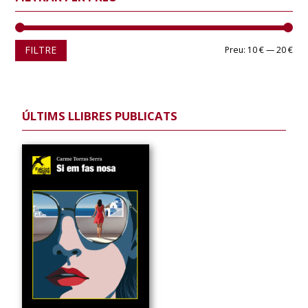
Pre
Pre
FILTRE
Preu:
10 €
—
20 €
mín
màx
ÚLTIMS LLIBRES PUBLICATS