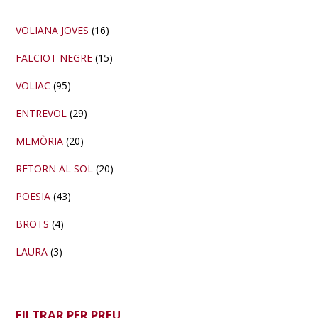
lateral
primària
VOLIANA JOVES
(16)
FALCIOT NEGRE
(15)
VOLIAC
(95)
ENTREVOL
(29)
MEMÒRIA
(20)
RETORN AL SOL
(20)
POESIA
(43)
BROTS
(4)
LAURA
(3)
FILTRAR PER PREU