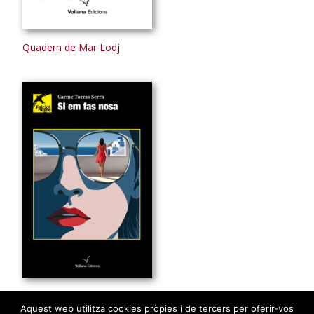
Quadern de Mar Lodj
Si em fas nosa
Aquest web utilitza cookies pròpies i de tercers per oferir-vos