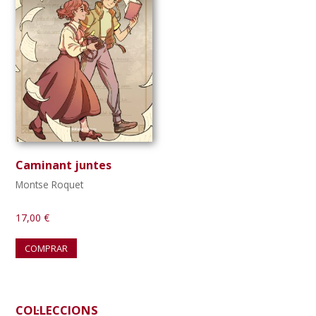
Caminant juntes
Montse Roquet
17,00
€
COMPRAR
Barra
COL·LECCIONS