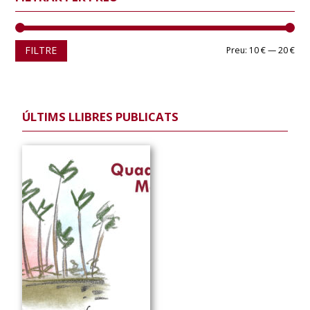
Pre
Pre
FILTRE
Preu:
10 €
—
20 €
mín
màx
ÚLTIMS LLIBRES PUBLICATS