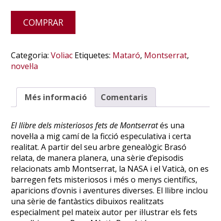
Alternative:
COMPRAR
Categoria:
Voliac
Etiquetes:
Mataró
,
Montserrat
,
novel·la
Més informació
Comentaris
El llibre dels misteriosos fets de Montserrat
és una
novel·la a mig camí de la ficció especulativa i certa
realitat. A partir del seu arbre genealògic Brasó
relata, de manera planera, una sèrie d’episodis
relacionats amb Montserrat, la NASA i el Vaticà, on es
barregen fets misteriosos i més o menys científics,
aparicions d’ovnis i aventures diverses. El llibre inclou
una sèrie de fantàstics dibuixos realitzats
especialment pel mateix autor per il·lustrar els fets