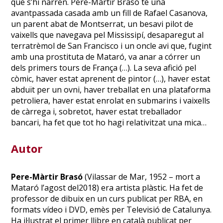
que s’hi narren. Pere-Màrtir Brasó té una
avantpassada casada amb un fill de Rafael Casanova,
un parent abat de Montserrat, un besavi pilot de
vaixells que navegava pel Mississipí, desaparegut al
terratrèmol de San Francisco i un oncle avi que, fugint
amb una prostituta de Mataró, va anar a córrer un
dels primers tours de França (…). La seva afició pel
còmic, haver estat aprenent de pintor (…), haver estat
abduït per un ovni, haver treballat en una plataforma
petroliera, haver estat enrolat en submarins i vaixells
de càrrega i, sobretot, haver estat treballador
bancari, ha fet que tot ho hagi relativitzat una mica…
Autor
Pere-Màrtir Brasó
(Vilassar de Mar, 1952 – mort a
Mataró l’agost del2018) era artista plàstic. Ha fet de
professor de dibuix en un curs publicat per RBA, en
formats vídeo i DVD, emès per Televisió de Catalunya.
Ha il·lustrat el primer llibre en català publicat per