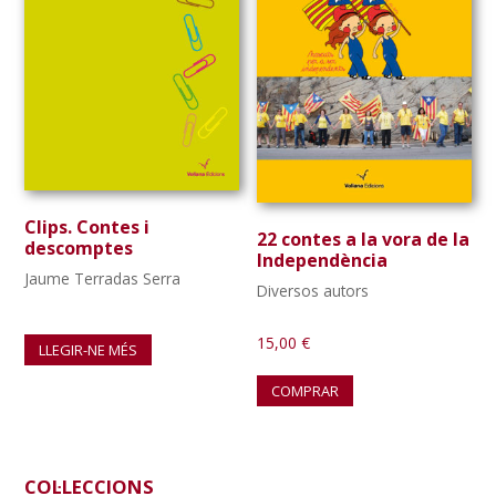
Clips. Contes i
22 contes a la vora de la
descomptes
Independència
Jaume Terradas Serra
Diversos autors
15,00
€
LLEGIR-NE MÉS
COMPRAR
Barra
COL·LECCIONS