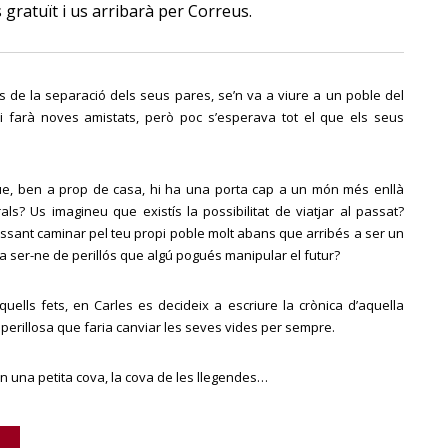
 gratuït i us arribarà per Correus.
s de la separació dels seus pares, se’n va a viure a un poble del
i farà noves amistats, però poc s’esperava tot el que els seus
ue, ben a prop de casa, hi ha una porta cap a un món més enllà
als? Us imagineu que existís la possibilitat de viatjar al passat?
essant caminar pel teu propi poble molt abans que arribés a ser un
a ser-ne de perillós que algú pogués manipular el futur?
uells fets, en Carles es decideix a escriure la crònica d’aquella
i perillosa que faria canviar les seves vides per sempre.
n una petita cova, la cova de les llegendes…
Alternative: