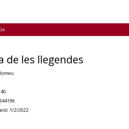
GA
a de les llegendes
Romeu
140
344196
ació:
1/2/2022