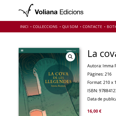
Skip
Skip
Skip
to
to
to
primary
main
primary
navigation
content
sidebar
INICI
COL·LECCIONS
QUI SOM
CONTACTE
BOTI
La cov
Autora:
Imma 
Pàgines:
216
Format:
210 x 
ISBN:
9788412
Data de public
16,00
€