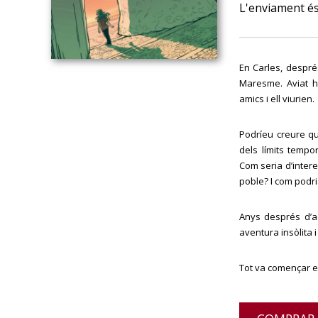
L'enviament és
En Carles, despré
Maresme. Aviat h
amics i ell viurien.
Podríeu creure q
dels límits tempor
Com seria d’inter
poble? I com podri
Anys després d’aq
aventura insòlita 
Tot va començar e