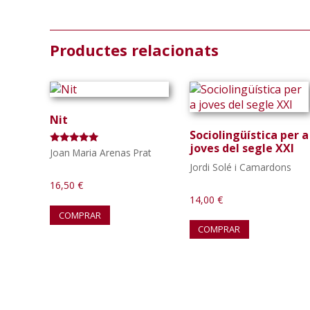
Productes relacionats
Nit
Sociolingüística per a
joves del segle XXI
Puntuat amb
Joan Maria Arenas Prat
5.00
Jordi Solé i Camardons
de 5
16,50
€
14,00
€
COMPRAR
COMPRAR