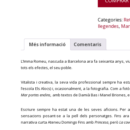
COMPRAR
Categories:
Re
llegendes
,
Mar
Més informació
Comentaris
L’Imma Romeu, nascuda a Barcelona ara fa seixanta anys, vi
tots els efectes, el seu poble.
Vitalista i creativa, la seva vida professional sempre ha esta
l’escola Els Alocs) i, ocasionalment, a la fotografia. Com a fot
Mar portes endins,
amb textos de Damià Bas i Manel Briones, ed
Escriure sempre ha estat una de les seves aficions. Per 
sensacions posant-se a la pell dels personatges. Fins ara
narrativa curta Ateneu Domingo Fins amb
Princesa
, però
La cov