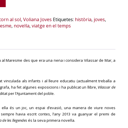
torn al sol
,
Voliana Joves
Etiquetes:
història
,
joves
,
esme
,
novel·la
,
viatge en el temps
u al Maresme des que era una nena i considera Vilassar de Mar, a
t vinculada als infants i al lleure educatiu (actualment treballa a
ògrafa, ha fet algunes exposicions i ha publicat un llibre,
Vilassar de
itat per l’Ajuntament del poble.
a ella és un joc, un espai d’evasió, una manera de viure noves
 sempre havia escrit contes, l’any 2013 va guanyar el premi de
a de les llegendes
és la seva primera novel·la.