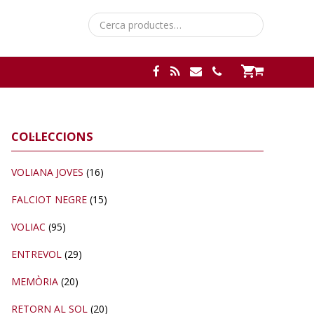
Cerca:
Barra
COL·LECCIONS
lateral
primària
VOLIANA JOVES
(16)
FALCIOT NEGRE
(15)
VOLIAC
(95)
ENTREVOL
(29)
MEMÒRIA
(20)
RETORN AL SOL
(20)