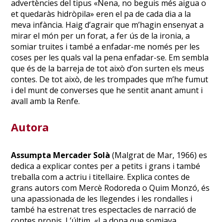
advertències del tipus «Nena, no beguis més aigua o
et quedaràs hidròpila» eren el pa de cada dia a la
meva infància. Haig d’agrair que m’hagin ensenyat a
mirar el món per un forat, a fer ús de la ironia, a
somiar truites i també a enfadar-me només per les
coses per les quals val la pena enfadar-se. Em sembla
que és de la barreja de tot això d’on surten els meus
contes. De tot això, de les trompades que m’he fumut
i del munt de converses que he sentit anant amunt i
avall amb la Renfe.
Autora
Assumpta Mercader Solà
(Malgrat de Mar, 1966) es
dedica a explicar contes per a petits i grans i també
treballa com a actriu i titellaire. Explica contes de
grans autors com Mercè Rodoreda o Quim Monzó, és
una apassionada de les llegendes i les rondalles i
també ha estrenat tres espectacles de narració de
contes propis. L’últim, «La dona que somiava