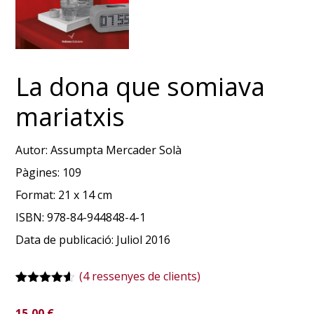
La dona que somiava
mariatxis
Autor:
Assumpta Mercader Solà
Pàgines:
109
Format:
21 x 14 cm
ISBN:
978-84-944848-4-1
Data de publicació:
Juliol 2016
(
4
ressenyes de clients)
Valorat
4
4.50
15,00
€