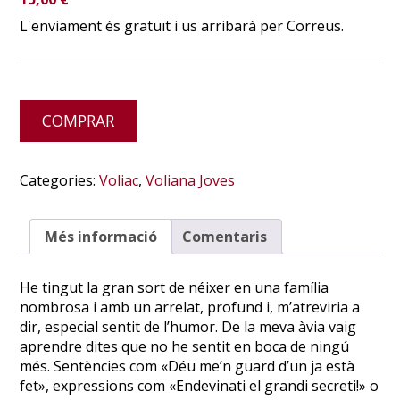
sobre 5
en funció
L'enviament és gratuït i us arribarà per Correus.
de
valoracions
de clients
Alternative:
COMPRAR
Categories:
Voliac
,
Voliana Joves
Més informació
Comentaris
He tingut la gran sort de néixer en una família
nombrosa i amb un arrelat, profund i, m’atreviria a
dir, especial sentit de l’humor. De la meva àvia vaig
aprendre dites que no he sentit en boca de ningú
més. Sentències com «Déu me’n guard d’un ja està
fet», expressions com «Endevinati el grandi secreti!» o