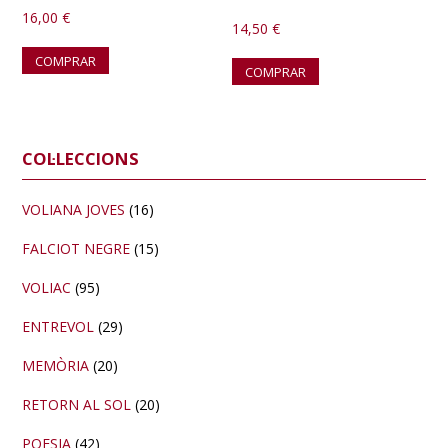
16,00
€
14,50
€
COMPRAR
COMPRAR
Barra
COL·LECCIONS
lateral
primària
VOLIANA JOVES
(16)
FALCIOT NEGRE
(15)
VOLIAC
(95)
ENTREVOL
(29)
MEMÒRIA
(20)
RETORN AL SOL
(20)
POESIA
(42)