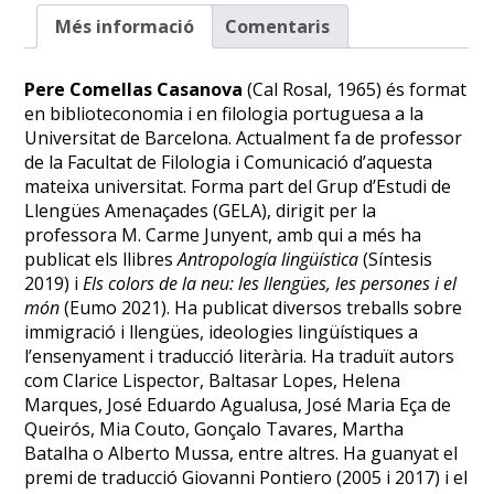
Més informació
Comentaris
Pere Comellas Casanova
(Cal Rosal, 1965) és format
en biblioteconomia i en filologia portuguesa a la
Universitat de Barcelona. Actualment fa de professor
de la Facultat de Filologia i Comunicació d’aquesta
mateixa universitat. Forma part del Grup d’Estudi de
Llengües Amenaçades (GELA), dirigit per la
professora M. Carme Junyent, amb qui a més ha
publicat els llibres
Antropología lingüística
(Síntesis
2019) i
Els colors de la neu: les llengües, les persones i el
món
(Eumo 2021). Ha publicat diversos treballs sobre
immigració i llengües, ideologies lingüístiques a
l’ensenyament i traducció literària. Ha traduït autors
com Clarice Lispector, Baltasar Lopes, Helena
Marques, José Eduardo Agualusa, José Maria Eça de
Queirós, Mia Couto, Gonçalo Tavares, Martha
Batalha o Alberto Mussa, entre altres. Ha guanyat el
premi de traducció Giovanni Pontiero (2005 i 2017) i el