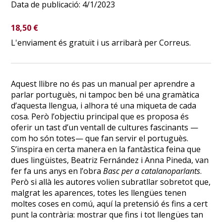
Data de publicació:
4/1/2023
18,50
€
L'enviament és gratuït i us arribarà per Correus.
Aquest llibre no és pas un manual per aprendre a
parlar portuguès, ni tampoc ben bé una gramàtica
d’aquesta llengua, i alhora té una miqueta de cada
cosa. Però l’objectiu principal que es proposa és
oferir un tast d’un ventall de cultures fascinants —
com ho són totes— que fan servir el portuguès.
S’inspira en certa manera en la fantàstica feina que
dues lingüistes, Beatriz Fernández i Anna Pineda, van
fer fa uns anys en l’obra
Basc per a catalanoparlants
.
Però si allà les autores volien subratllar sobretot que,
malgrat les aparences, totes les llengües tenen
moltes coses en comú, aquí la pretensió és
fins a cert
punt
la contrària: mostrar que fins i tot llengües tan