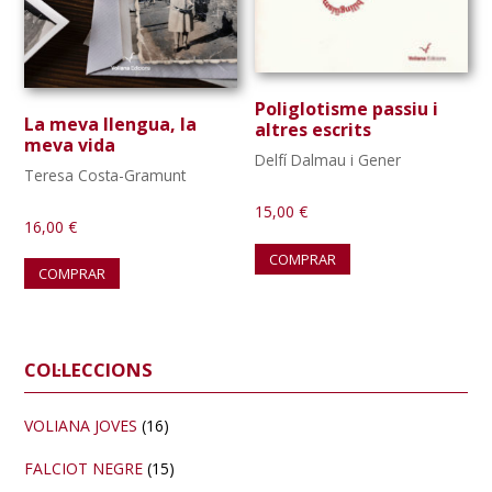
Poliglotisme passiu i
La meva llengua, la
altres escrits
meva vida
Delfí Dalmau i Gener
Teresa Costa-Gramunt
15,00
€
16,00
€
COMPRAR
COMPRAR
Barra
COL·LECCIONS
lateral
primària
VOLIANA JOVES
(16)
FALCIOT NEGRE
(15)