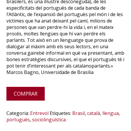
brasilers, és una il·lustre desconeguda), de les
especificitats del portuguès de cada banda de
l’Atlàntic, de l’expansió del portuguès pel món i de les
víctimes que ha anat deixant pel camí, milions de
persones que van perdre-hi la vida i, en el mateix
procés, moltes llengües que hi van perdre els
parlants. Tot això en un llenguatge que prova de
dialogar al màxim amb els seus lectors, en una
conversa gairebé informal en què va presentant, amb
bones estratègies discursives, el que el portuguès té i
pot tenir d’interessant per als catalanoparlants.»
Marcos Bagno, Universidade de Brasilia
Alternative:
COMPRAR
Categoria:
Entrevol
Etiquetes:
Brasil
,
català
,
llengua
,
portuguès
,
sociolingüística