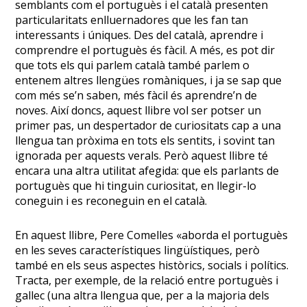
semblants com el portuguès i el català presenten
particularitats enlluernadores que les fan tan
interessants i úniques. Des del català, aprendre i
comprendre el portuguès és fàcil. A més, es pot dir
que tots els qui parlem català també parlem
o
entenem altres llengües romàniques
, i ja se sap que
com més se’n saben, més fàcil és aprendre’n de
noves. Així doncs, aquest llibre vol ser potser un
primer pas, un despertador de curiositats cap a una
llengua tan pròxima en tots els sentits, i sovint tan
ignorada per aquests verals.
Però aquest llibre té
encara una altra utilitat afegida: que els parlants de
portuguès que hi tinguin curiositat, en llegir-lo
coneguin i es reconeguin en el català.
En aquest llibre, Pere Comelles «aborda el portuguès
en les seves característiques lingüístiques, però
també en els seus aspectes històrics, socials i polítics.
Tracta, per exemple, de la relació entre portuguès i
gallec (una altra llengua que, per a la majoria dels