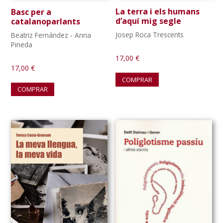
La terra i els humans
Basc per a
d’aquí mig segle
catalanoparlants
Josep Roca Trescents
Beatriz Fernández - Anna
Pineda
17,00
€
17,00
€
COMPRAR
COMPRAR