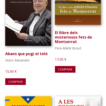
El llibre dels
misteriosos fets de
Montserrat
Pere-Màrtir Brasó
Abans que pugi el teló
17,00
€
Víctor Alexandre
COMPRAR
15,00
€
COMPRAR