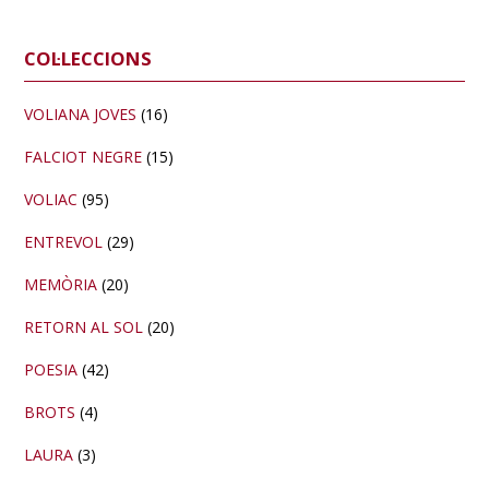
Barra
COL·LECCIONS
lateral
primària
VOLIANA JOVES
(16)
FALCIOT NEGRE
(15)
VOLIAC
(95)
ENTREVOL
(29)
MEMÒRIA
(20)
RETORN AL SOL
(20)
POESIA
(42)
BROTS
(4)
LAURA
(3)