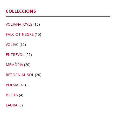
Barra
COL·LECCIONS
lateral
primària
VOLIANA JOVES
(16)
FALCIOT NEGRE
(15)
VOLIAC
(95)
ENTREVOL
(29)
MEMÒRIA
(20)
RETORN AL SOL
(20)
POESIA
(43)
BROTS
(4)
LAURA
(3)