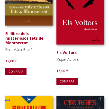
El llibre dels
misteriosos fets de
Montserrat
Pere-Màrtir Brasó
Els Voltors
Miquel Adrover
17,00
€
15,00
€
COMPRAR
COMPRAR